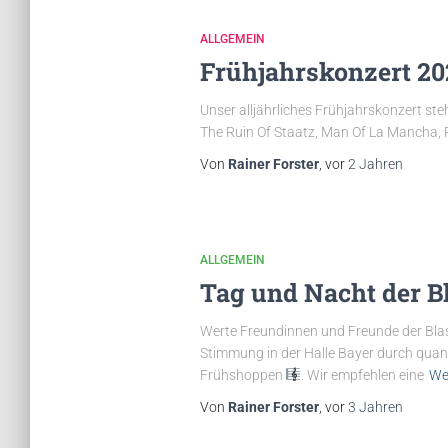
ALLGEMEIN
Frühjahrskonzert 20
Unser alljährliches Frühjahrskonzert ste
The Ruin Of Staatz, Man Of La Mancha,
Von
Rainer Forster
, vor
2 Jahren
ALLGEMEIN
Tag und Nacht der B
Werte Freundinnen und Freunde der Bl
Stimmung in der Halle Bayer durch quan
Frühshoppen
. Wir empfehlen eine
We
Von
Rainer Forster
, vor
3 Jahren