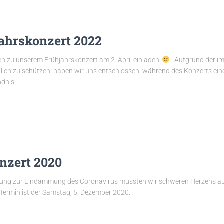
ahrskonzert 2022
h zu unserem Frühjahrskonzert am 2. April einladen!
Aufgrund der im
ich zu schützen, haben wir uns entschlossen, während des Konzerts ein
ndnis!
nzert 2020
ung zur Eindämmung des Coronavirus mussten wir schweren Herzens auch
Termin ist der Samstag, 5. Dezember 2020.