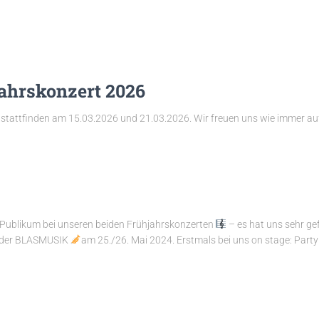
ahrskonzert 2026
 stattfinden am 15.03.2026 und 21.03.2026. Wir freuen uns wie immer a
 Publikum bei unseren beiden Frühjahrskonzerten
– es hat uns sehr ge
G der BLASMUSIK
am 25./26. Mai 2024. Erstmals bei uns on stage: Part