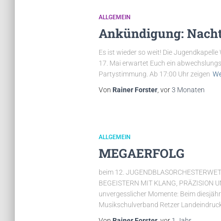
ALLGEMEIN
Ankündigung: Nacht
Es ist wieder so weit! Die Jugendkapelle
17. Mai erwartet Euch ein abwechslungs
Partystimmung. Ab 17:00 Uhr zeigen
We
Von
Rainer Forster
, vor
3 Monaten
ALLGEMEIN
MEGAERFOLG
beim 12. JUGENDBLASORCHESTERWETTB
BEGEISTERN MIT KLANG, PRÄZISION UND 
unvergesslicher Momente: Beim diesjähr
Musikschulverband Retzer Landeindruc
Von
Rainer Forster
, vor
1 Jahr