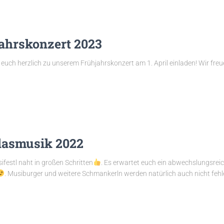
ahrskonzert 2023
 euch herzlich zu unserem Frühjahrskonzert am 1. April einladen! Wir fre
lasmusik 2022
ifestl naht in großen Schritten
. Es erwartet euch ein abwechslungsre
. Musiburger und weitere Schmankerln werden natürlich auch nicht feh