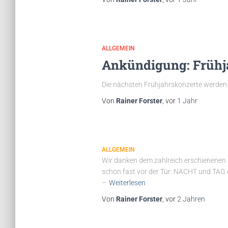
ALLGEMEIN
Ankündigung: Frühj
Die nächsten Frühjahrskonzerte werden
Von
Rainer Forster
, vor
1 Jahr
ALLGEMEIN
Wir danken dem zahlreich erschienenen
schon fast vor der Tür: NACHT und TA
–
Weiterlesen
Von
Rainer Forster
, vor
2 Jahren