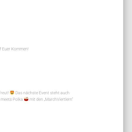
uf Euer Kommen!
freut!
Das nächste Event steht auch
y meets Polka
mit den „MarchViertlern“