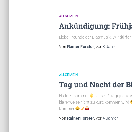
ALLGEMEIN
Ankündigung: Frühj
Liebe Freunde der Blasmusik! Wir dürfen
Von
Rainer Forster
, vor
3 Jahren
ALLGEMEIN
Tag und Nacht der B
Hallo zusammen
. Unser 2-tägiges Mus
klarerweise nicht zu kurz kommen wird
Kommen
.
Von
Rainer Forster
, vor
4 Jahren