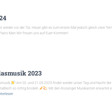
24
ht wieder vor der Tür. Heuer gibt es zum ersten Mal jedoch gleich zwei Te
 Piano Man Wir freuen uns auf Euer Kommen!
lasmusik 2023
asmusik
! Am 20. und 21.05.2023 findet wieder unser Tag und Nacht der
taBlech so richtg brodeln
. Mit den Rossinger Musikanten erwartet e
iterlesen