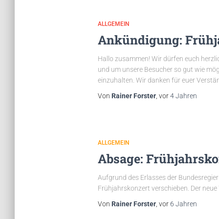
ALLGEMEIN
Ankündigung: Frühj
Hallo zusammen! Wir dürfen euch herzlic
und um unsere Besucher so gut wie mögl
einzuhalten. Wir danken für euer Verstä
Von
Rainer Forster
, vor
4 Jahren
ALLGEMEIN
Absage: Frühjahrsko
Aufgrund des Erlasses der Bundesregier
Frühjahrskonzert verschieben. Der neue 
Von
Rainer Forster
, vor
6 Jahren