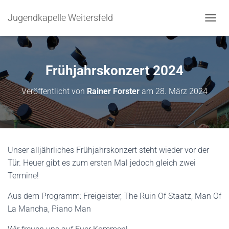
Jugendkapelle Weitersfeld
N
A
V
I
G
Frühjahrskonzert 2024
A
T
Veröffentlicht von
Rainer Forster
am
28. März 2024
I
O
N
U
M
S
Unser alljährliches Frühjahrskonzert steht wieder vor der
C
Tür. Heuer gibt es zum ersten Mal jedoch gleich zwei
H
A
Termine!
L
T
Aus dem Programm: Freigeister, The Ruin Of Staatz, Man Of
E
La Mancha, Piano Man
N