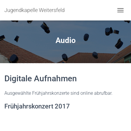
Jugendkapelle Weitersfeld
N
A
V
I
G
Audio
A
T
I
O
N
U
Digitale Aufnahmen
M
S
C
Ausgewählte Frühjahrskonzerte sind online abrufbar.
H
A
L
Frühjahrskonzert 2017
T
E
N