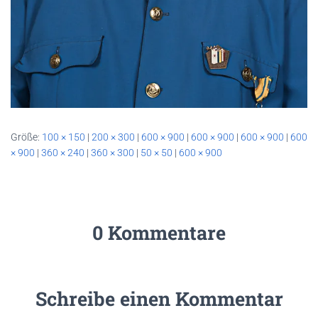
Größe:
100 × 150
|
200 × 300
|
600 × 900
|
600 × 900
|
600 × 900
|
600
× 900
|
360 × 240
|
360 × 300
|
50 × 50
|
600 × 900
0 Kommentare
Schreibe einen Kommentar