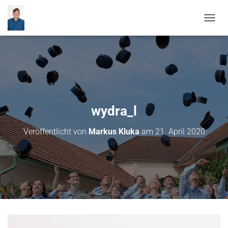
N
A
V
I
G
A
T
I
O
wydra_l
N
U
Veröffentlicht von
Markus Kluka
am
21. April 2020
M
S
C
H
A
L
T
E
N