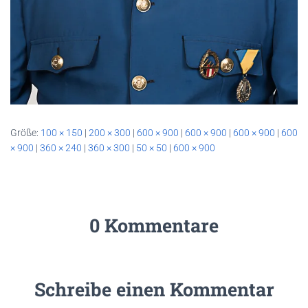
Größe:
100 × 150
|
200 × 300
|
600 × 900
|
600 × 900
|
600 × 900
|
600
× 900
|
360 × 240
|
360 × 300
|
50 × 50
|
600 × 900
0 Kommentare
Schreibe einen Kommentar