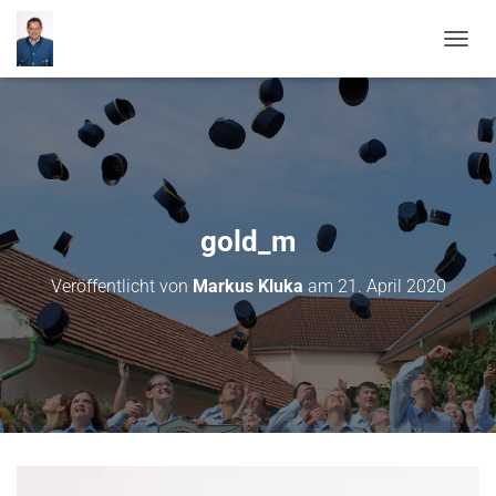
N
A
V
I
G
A
T
I
O
gold_m
N
U
Veröffentlicht von
Markus Kluka
am
21. April 2020
M
S
C
H
A
L
T
E
N