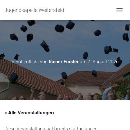
Jugendkapelle Weitersfeld
N
A
V
I
G
A
T
I
O
Veröffentlicht von
Rainer Forster
am
7. August 2026
N
U
M
S
C
H
A
L
T
« Alle Veranstaltungen
E
N
Diese Veranstaltung hat bereits stattgefunden.