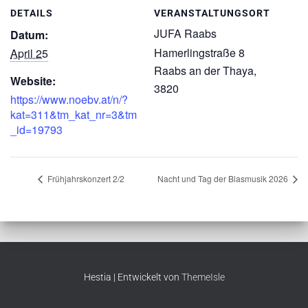
DETAILS
VERANSTALTUNGSORT
JUFA Raabs
Datum:
Hamerlingstraße 8
April 25
Raabs an der Thaya
,
Website:
3820
https://www.noebv.at/n/?
kat=311&tm_kat_nr=3&tm
_id=19793
Frühjahrskonzert 2/2
Nacht und Tag der Blasmusik 2026
Hestia | Entwickelt von
ThemeIsle